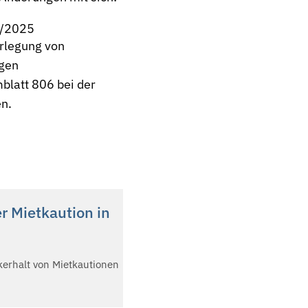
5/2025
erlegung von
igen
blatt 806
bei der
en.
r Mietkaution in
kerhalt von Mietkautionen