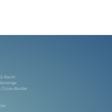
EG-Recht
Vorsorge
& Cross-Border
cht