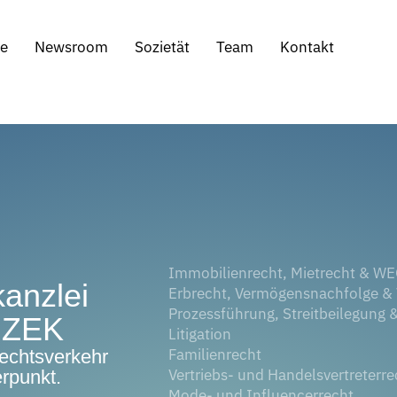
se
Newsroom
Sozietät
Team
Kontakt
Immobilienrecht, Mietrecht & W
anzlei
Erbrecht, Vermögensnachfolge & 
Prozessführung, Streitbeilegung 
ZEK
Litigation
Familienrecht
echtsverkehr
Vertriebs- und Handelsvertreterre
rpunkt.
Mode- und Influencerrecht