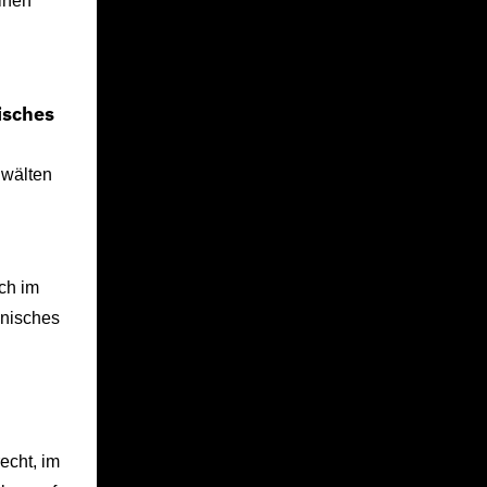
inen
isches
nwälten
ch im
anisches
echt, im