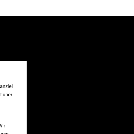
anzlei
t über
Wir