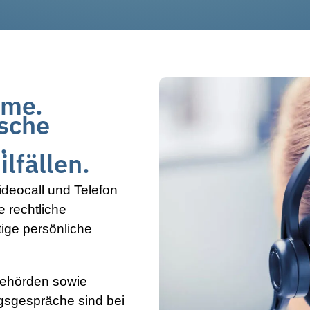
hme.
sche
.
ilfällen.
ideocall und Telefon
e rechtliche
tige persönliche
Behörden sowie
gsgespräche sind bei