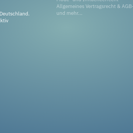
Allgemeines Vertragsrecht & AGB
und mehr...
 Deutschland.
ktiv