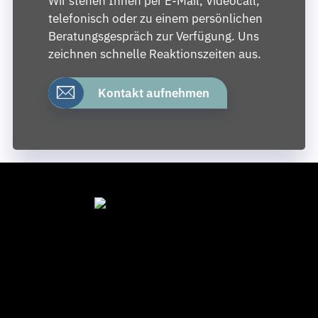
Wir stehen Ihnen per E-Mail, Videocall,
telefonisch oder zu einem persönlichen
Beratungsgespräch zur Verfügung. Uns
zeichnen schnelle Reaktionszeiten aus.
Kontakt aufnehmen
Si
I
Re
Da
Ka
Pr