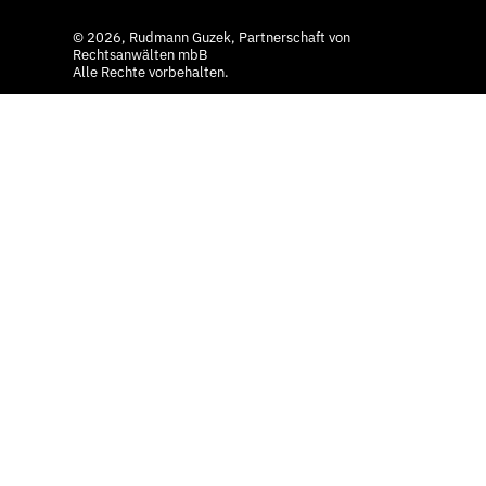
© 2026, Rudmann Guzek, Partnerschaft von
Rechtsanwälten mbB
Alle Rechte vorbehalten.