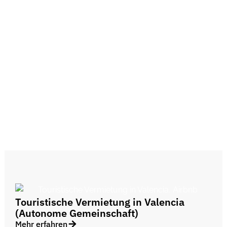
Nach dem Königlichen Dekret 933/2021 müssen alle
Vermieter touristischer Unterkünfte in Spanien –
einschließlich privater Ferienwohnungsvermieter – die
Daten ihrer Gäste (auch Minderjähriger ab 14 Jahren)
erfassen und über das Portal SES.Hospedajes an das
Innenministerium übermitteln. Dafür ist eine vorherige
Registrierung mit einem elektronischen Zertifikat oder
über cl@ve erforderlich.
Touristische Vermietung in Valencia
(Autonome Gemeinschaft)
Mehr erfahren