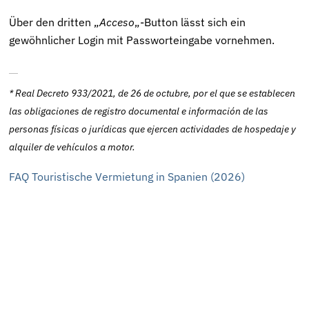
Über den dritten „
Acceso
„-Button lässt sich ein
gewöhnlicher Login mit Passworteingabe vornehmen.
*
Real Decreto 933/2021, de 26 de octubre
, por el que se establecen
las obligaciones de registro documental e información de las
personas físicas o jurídicas que ejercen actividades de hospedaje y
alquiler de vehículos a motor.
FAQ Touristische Vermietung in Spanien (2026)
Nein. Es gelten jedoch die gesetzlichen Anforderungen der
entsprechenden Autonomen Gemeinschaft. Maßgeblich
sind insbesondere die "Lizenz"- bzw. Erklärungspflichten.
Das ursprünglich eingeführte Register mit NRA-Nummer
wurde durch den Tribunal Supremo für nichtig erklärt